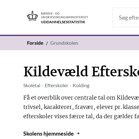
BØRNE- OG
UNDERVISNINGSMINISTERIET
UDDANNELSES­STATISTIK
Forside
Grundskolen
Kildevæld Eftersk
Skoletal
Efterskoler
Kolding
Få et overblik over centrale tal om Kildevæ
trivsel, karakterer, fravær, elever pr. kla
efterskoler vises færre tal, da der gælder f
Skolens hjemmeside