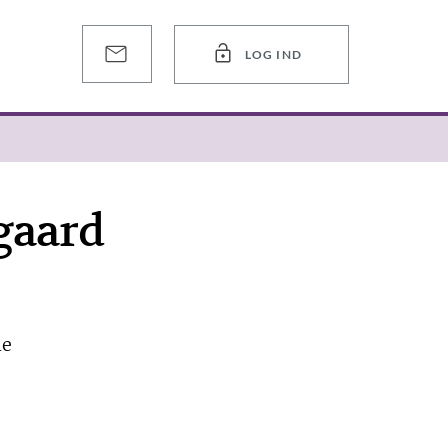
LOG IND
gaard
ie