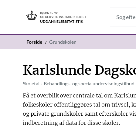
BØRNE- OG
UNDERVISNINGSMINISTERIET
UDDANNELSES­STATISTIK
Forside
Grundskolen
Karlslunde Dagsk
Skoletal
Behandlings- og specialundervisningstilbud
Få et overblik over centrale tal om Karls
folkeskoler offentliggøres tal om trivsel, k
og private grundskoler samt efterskoler vis
indberetning af data for disse skoler.