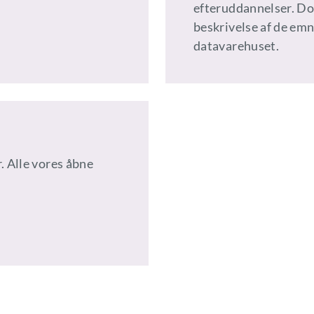
efteruddannelser. Do
beskrivelse af de emn
datavarehuset.
. Alle vores åbne