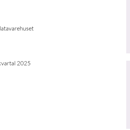
 datavarehuset
 kvartal 2025