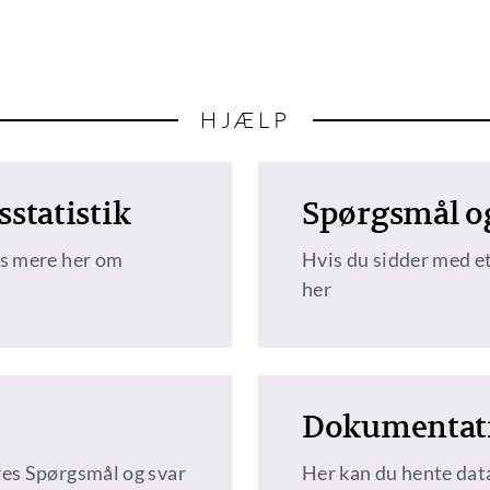
HJÆLP
statistik
Spørgsmål o
æs mere her om
Hvis du sidder med et
her
Dokumentati
res Spørgsmål og svar
Her kan du hente dat