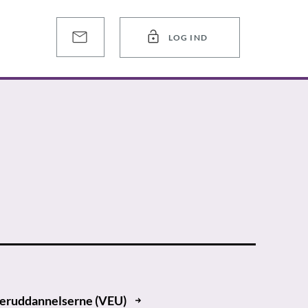
LOG IND
fteruddannelserne (VEU)