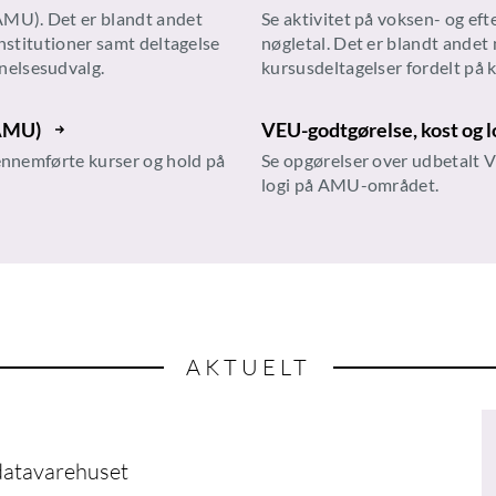
(AMU). Det er blandt andet
Se aktivitet på voksen- og ef
 institutioner samt deltagelse
nøgletal. Det er blandt andet
nelsesudvalg.
kursusdeltagelser fordelt på 
(AMU)
VEU-godtgørelse, kost og l
gennemførte kurser og hold på
Se opgørelser over udbetalt V
logi på AMU-området.
AKTUELT
 datavarehuset