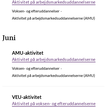
Aktivitet på arbejdsmarkedsuddannelserne
Voksen- og efteruddannelser
Aktivitet på arbejdsmarkedsuddannelserne (AMU)
Juni
AMU-aktivitet
Aktivitet på arbejdsmarkedsuddannelserne
Voksen- og efteruddannelser
Aktivitet på arbejdsmarkedsuddannelserne (AMU)
VEU-aktivitet
Aktivitet på voksen- og efteruddannelserne