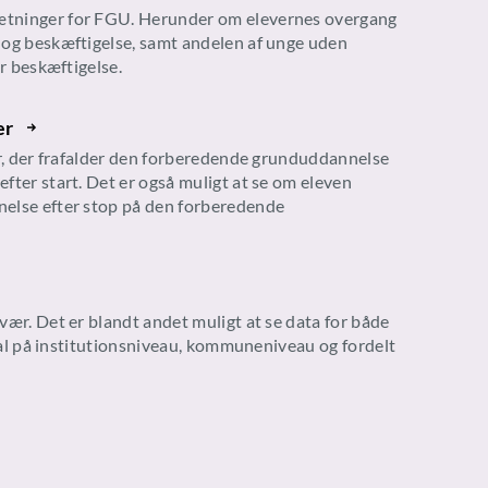
tninger for FGU. Herunder om elevernes overgang
 og beskæftigelse, samt andelen af unge uden
er beskæftigelse.
er
er, der frafalder den forberedende grunduddannelse
fter start. Det er også muligt at se om eleven
else efter stop på den forberedende
vær. Det er blandt andet muligt at se data for både
 tal på institutionsniveau, kommuneniveau og fordelt