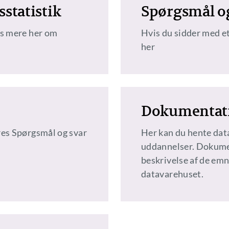
statistik
Spørgsmål o
æs mere her om
Hvis du sidder med et
her
Dokumentati
res Spørgsmål og svar
Her kan du hente da
uddannelser. Dokumen
beskrivelse af de emn
datavarehuset.