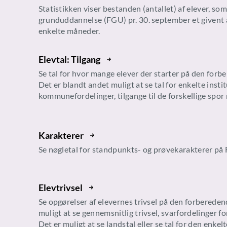
Statistikken viser bestanden (antallet) af elever, s
grunduddannelse (FGU) pr. 30. september et givent år 
enkelte måneder.
Elevtal: Tilgang
Se tal for hvor mange elever der starter på den fo
Det er blandt andet muligt at se tal for enkelte instit
kommunefordelinger, tilgange til de forskellige spor
Karakterer
Se nøgletal for standpunkts- og prøvekarakterer p
Elevtrivsel
Se opgørelser af elevernes trivsel på den forberede
muligt at se gennemsnitlig trivsel, svarfordelinger f
Det er muligt at se landstal eller se tal for den enkelt