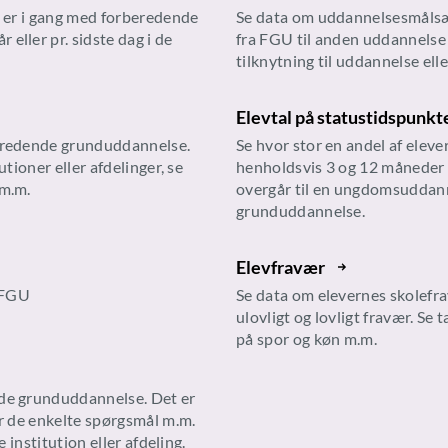
om er i gang med forberedende
Se data om uddannelsesmålsæ
eller pr. sidste dag i de
fra FGU til anden uddannelse
tilknytning til uddannelse ell
Elevtal på statustidspunkt
rberedende grunduddannelse.
Se hvor stor en andel af elev
utioner eller afdelinger, se
henholdsvis 3 og 12 måneder e
 m.m.
overgår til en ungdomsuddann
grunduddannelse.
Elevfravær
å FGU
Se data om elevernes skolefra
ulovligt og lovligt fravær. Se
på spor og køn m.m.
nde grunduddannelse. Det er
or de enkelte spørgsmål m.m.
e institution eller afdeling.