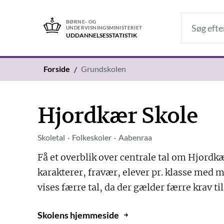
BØRNE- OG
UNDERVISNINGSMINISTERIET
UDDANNELSES­STATISTIK
Forside
Grundskolen
Hjordkær Skole
Skoletal
Folkeskoler
Aabenraa
Få et overblik over centrale tal om Hjordkæ
karakterer, fravær, elever pr. klasse med m
vises færre tal, da der gælder færre krav ti
Skolens hjemmeside