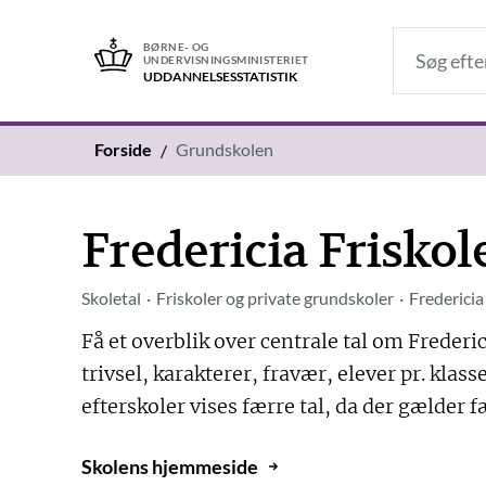
BØRNE- OG
UNDERVISNINGSMINISTERIET
UDDANNELSES­STATISTIK
Forside
Grundskolen
Fredericia Friskol
Skoletal
Friskoler og private grundskoler
Fredericia
Få et overblik over centrale tal om Frederic
trivsel, karakterer, fravær, elever pr. kla
efterskoler vises færre tal, da der gælder f
Skolens hjemmeside