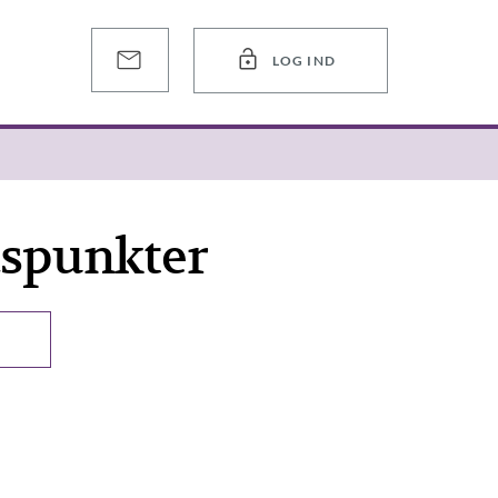
LOG IND
idspunkter