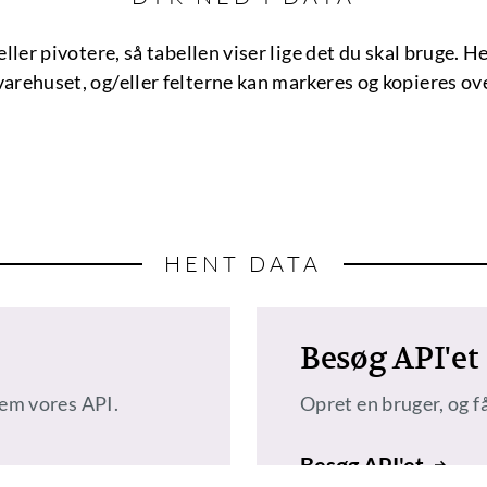
eller pivotere, så tabellen viser lige det du skal bruge. 
arehuset, og/eller felterne kan markeres og kopieres ov
HENT DATA
Besøg API'et
nem vores API.
Opret en bruger, og få
Besøg API'et