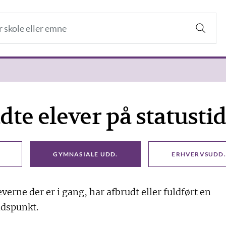
dte elever på statust
GYMNASIALE UDD.
ERHVERVSUDD.
everne der er i gang, har afbrudt eller fuldført en
idspunkt.