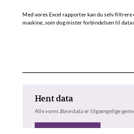
Med vores Excel rapporter kan du selv filtrere 
maskine, som dog mister forbindelsen til datav
Hent data
Alle vores åbne data er tilgængelige gen
ÅBN API'ET