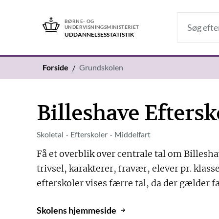
BØRNE- OG
UNDERVISNINGSMINISTERIET
UDDANNELSES­STATISTIK
Forside
Grundskolen
Billeshave Eftersk
Skoletal
Efterskoler
Middelfart
Få et overblik over centrale tal om Billesh
trivsel, karakterer, fravær, elever pr. kla
efterskoler vises færre tal, da der gælder f
Skolens hjemmeside