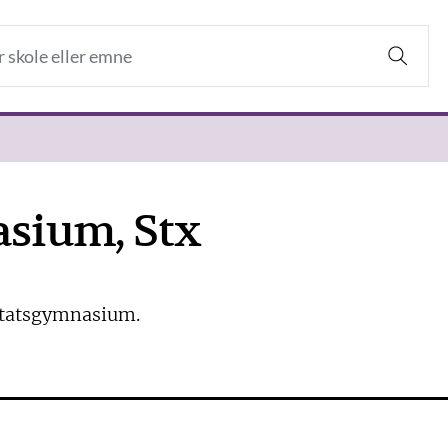
asium, Stx
 Statsgymnasium.