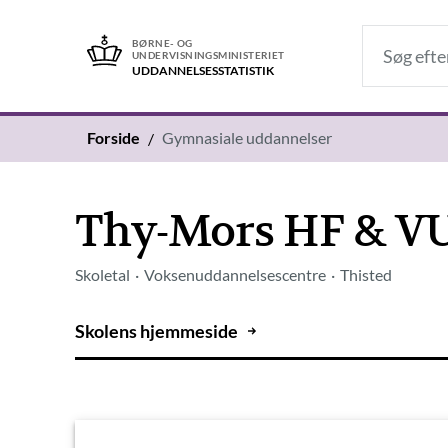
BØRNE- OG
UNDERVISNINGSMINISTERIET
UDDANNELSES­STATISTIK
Forside
Gymnasiale uddannelser
Thy-Mors HF & VUC
Skoletal
Voksenuddannelsescentre
Thisted
Skolens hjemmeside