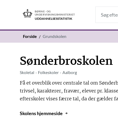
BØRNE- OG
UNDERVISNINGSMINISTERIET
UDDANNELSES­STATISTIK
Forside
Grundskolen
Sønderbroskolen
Skoletal
Folkeskoler
Aalborg
Få et overblik over centrale tal om Sønder
trivsel, karakterer, fravær, elever pr. kla
efterskoler vises færre tal, da der gælder f
Skolens hjemmeside