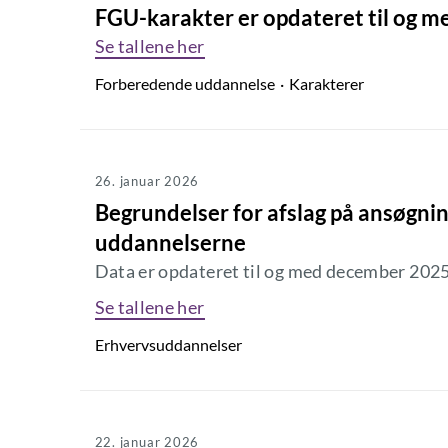
FGU-karakter er opdateret til og m
Se tallene her
Forberedende uddannelse
Karakterer
26. januar 2026
Begrundelser for afslag på ansøgni
uddannelserne
Data er opdateret til og med december 202
Se tallene her
Erhvervsuddannelser
22. januar 2026