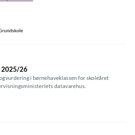
Grundskole
n 2025/26
rogvurdering i børnehaveklassen for skoleåret
ervisningsministeriets datavarehus.