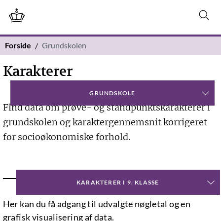
Forside
Grundskolen
Karakterer
GRUNDSKOLE
Find data om prøve- og standpunktskarakterer i
grundskolen og karaktergennemsnit korrigeret
for socioøkonomiske forhold.
NØGLETAL
KARAKTERER I 9. KLASSE
Her kan du få adgang til udvalgte nøgletal og en
grafisk visualisering af data.