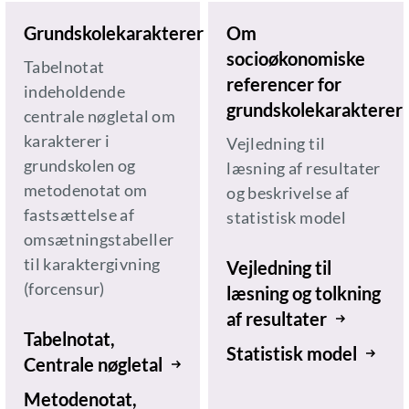
Grundskolekarakterer
Om
socioøkonomiske
Tabelnotat
referencer for
indeholdende
grundskolekarakterer
centrale nøgletal om
karakterer i
Vejledning til
grundskolen og
læsning af resultater
metodenotat om
og beskrivelse af
fastsættelse af
statistisk model
omsætningstabeller
til karaktergivning
Vejledning til
(forcensur)
læsning og tolkning
af resultater
Tabelnotat,
Statistisk model
Centrale nøgletal
Metodenotat,