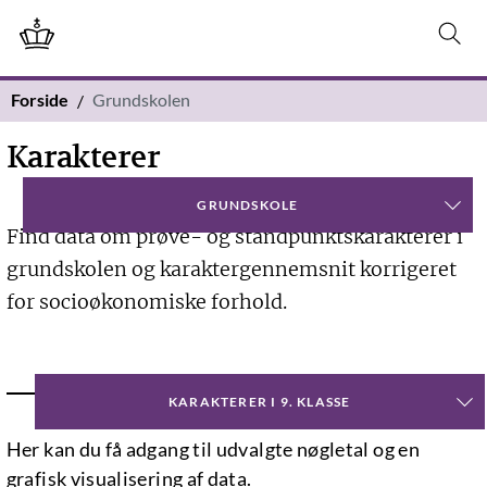
Forside
Grundskolen
Karakterer
GRUNDSKOLE
Find data om prøve- og standpunktskarakterer i
grundskolen og karaktergennemsnit korrigeret
for socioøkonomiske forhold.
NØGLETAL
KARAKTERER I 9. KLASSE
Her kan du få adgang til udvalgte nøgletal og en
grafisk visualisering af data.