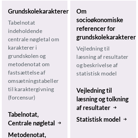
Grundskolekarakterer
Om
socioøkonomiske
Tabelnotat
referencer for
indeholdende
grundskolekarakterer
centrale nøgletal om
karakterer i
Vejledning til
grundskolen og
læsning af resultater
metodenotat om
og beskrivelse af
fastsættelse af
statistisk model
omsætningstabeller
til karaktergivning
Vejledning til
(forcensur)
læsning og tolkning
af resultater
Tabelnotat,
Statistisk model
Centrale nøgletal
Metodenotat,