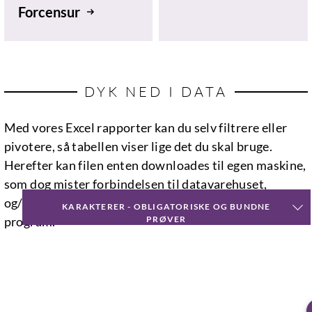
Forcensur
DYK NED I DATA
Med vores Excel rapporter kan du selv filtrere eller
pivotere, så tabellen viser lige det du skal bruge.
Herefter kan filen enten downloades til egen maskine,
som dog mister forbindelsen til datavarehuset,
og/eller felterne kan markeres og kopieres over i eget
KARAKTERER - OBLIGATORISKE OG BUNDNE
program.
PRØVER