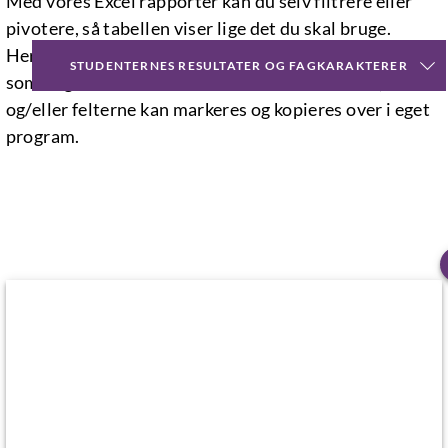
Med vores Excel rapporter kan du selv filtrere eller
pivotere, så tabellen viser lige det du skal bruge.
Herefter kan filen enten downloades til egen maskine,
STUDENTERNES RESULTATER OG FAGKARAKTERER
som dog mister forbindelsen til datavarehuset,
og/eller felterne kan markeres og kopieres over i eget
program.