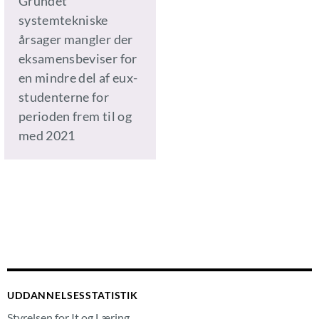
Grundet
systemtekniske
årsager mangler der
eksamensbeviser for
en mindre del af eux-
studenterne for
perioden frem til og
med 2021
UDDANNELSESSTATISTIK
Styrelsen for It og Læring