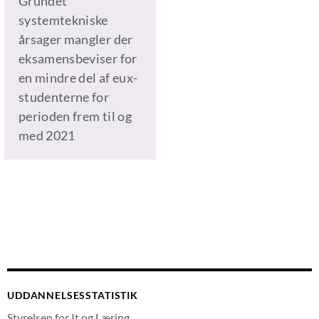
Grundet
systemtekniske
årsager mangler der
eksamensbeviser for
en mindre del af eux-
studenterne for
perioden frem til og
med 2021
UDDANNELSESSTATISTIK
Styrelsen for It og Læring