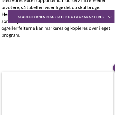
Med vores Excel rapporter kan du selv filtrere eller
pivotere, så tabellen viser lige det du skal bruge.
Herefter kan filen enten downloades til egen maskine,
STUDENTERNES RESULTATER OG FAGKARAKTERER
som dog mister forbindelsen til datavarehuset,
og/eller felterne kan markeres og kopieres over i eget
program.