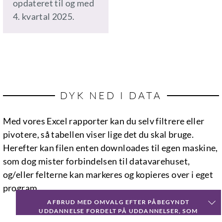
opdateret til og med
4. kvartal 2025.
DYK NED I DATA
Med vores Excel rapporter kan du selv filtrere eller
pivotere, så tabellen viser lige det du skal bruge.
Herefter kan filen enten downloades til egen maskine,
som dog mister forbindelsen til datavarehuset,
og/eller felterne kan markeres og kopieres over i eget
program.
AFBRUD MED OMVALG EFTER PÅBEGYNDT
UDDANNELSE FORDELT PÅ UDDANNELSER, SOM
ELEVERNE SKIFTER TIL