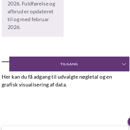
2026. Fuldførelse og
afbrud er opdateret
til og med februar
2026.
NØGLETAL
TILGANG
Her kan du få adgang til udvalgte nøgletal og en
grafisk visualisering af data.