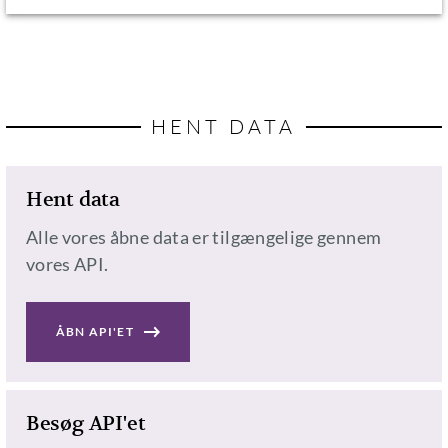
HENT DATA
Hent data
Alle vores åbne data er tilgængelige gennem
vores API.
ÅBN API'ET
Besøg API'et