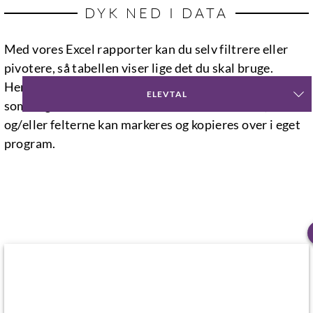
DYK NED I DATA
Med vores Excel rapporter kan du selv filtrere eller
pivotere, så tabellen viser lige det du skal bruge.
Herefter kan filen enten downloades til egen maskine,
ELEVTAL
som dog mister forbindelsen til datavarehuset,
og/eller felterne kan markeres og kopieres over i eget
program.