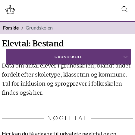
Forside
Grundskolen
Elevtal: Bestand
GRUNDSKOLE
Data om antal elever i grundskolen, blandt andet
fordelt efter skoletype, klassetrin og kommune.
Tal for inklusion og sprogprøver i folkeskolen
findes også her.
NØGLETAL
Her kan du få adgang til udvalgte nøgletal og en