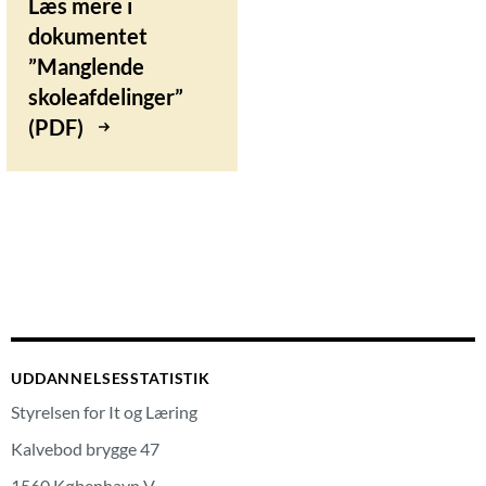
Læs mere i
dokumentet
”Manglende
skoleafdelinger”
(PDF)
UDDANNELSESSTATISTIK
Styrelsen for It og Læring
Kalvebod brygge 47
1560 København V